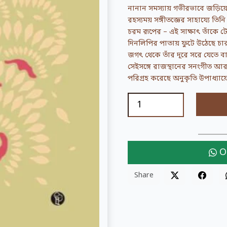
নানান সমস্যায় গভীরভাবে জড়িয়
রহস্যময় সঙ্গীতজ্ঞের সাহায্যে তিনি
চরম রূপের – এই সাক্ষাৎ তাঁকে ট
দিনলিপির পাতায় ফুটে উঠেছে চা
জগৎ থেকে তাঁর দূরে সরে যেতে 
সেইসঙ্গে রাজস্থানের সনংগীত আর 
পরিগ্রহ করেছে অনুকৃতি উপাধ্যায
O
Share