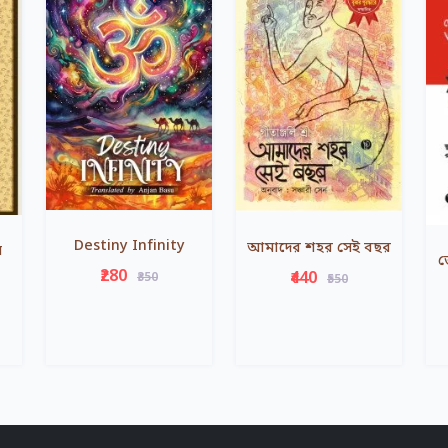
Destiny Infinity
আমাদের শহর সেই বছর
য়
জ
₹280
₹440
₹350
₹550