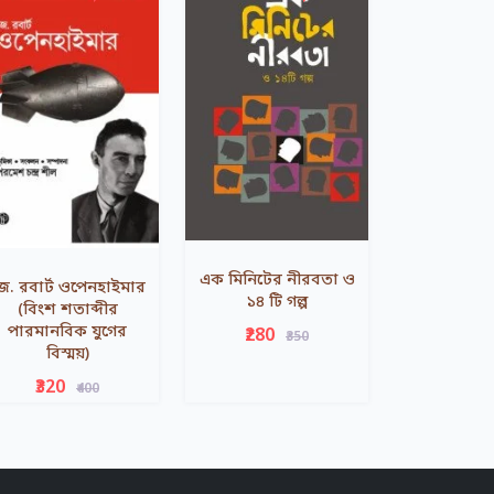
এক মিনিটের নীরবতা ও
ে. রবার্ট ওপেনহাইমার
১৪ টি গল্প
(বিংশ শতাব্দীর
পারমানবিক যুগের
₹280
₹350
বিস্ময়)
₹320
₹400