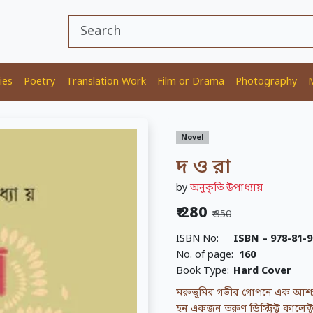
ies
Poetry
Translation Work
Film or Drama
Photography
Novel
দ ও রা
by
অনুকৃতি উপাধ্যায়
₹ 280
₹ 350
ISBN No:
ISBN – 978-81-9
No. of page:
160
Book Type:
Hard Cover
মরুভূমির গভীর গোপনে এক আশ্চর্য 
হন একজন তরুণ ডিস্ট্রিক্ট কাল