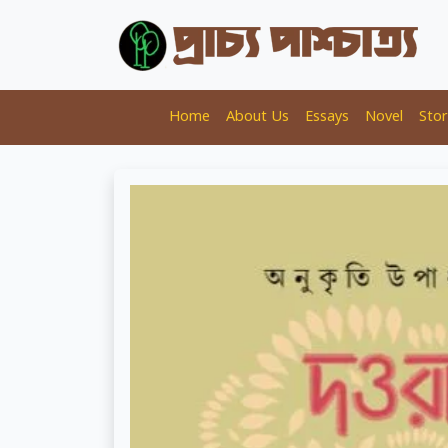
Home
About Us
Essays
Novel
Stor