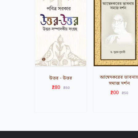
আম্বেদকরের ভাবনা
উত্তর - উত্তর
সমাজ দর্শন
₹280
₹350
₹200
₹250