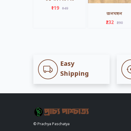
₹119
₹149
জলমঙ্গল
₹232
₹290
Easy
Shipping
© Prachya Paschatya