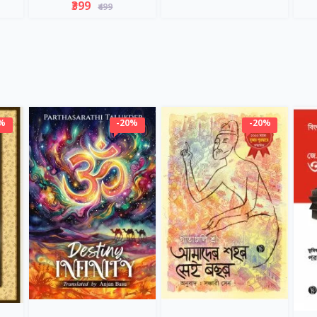
₹399
₹499
0%
-20%
-20%