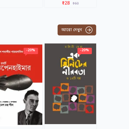
₹128
₹160
আরো দেখুন
-20%
-20%