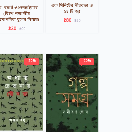
এক মিনিটের নীরবতা ও
. রবার্ট ওপেনহাইমার
১৪ টি গল্প
(বিংশ শতাব্দীর
রমানবিক যুগের বিস্ময়)
₹280
₹350
₹320
₹400
-20%
-20%