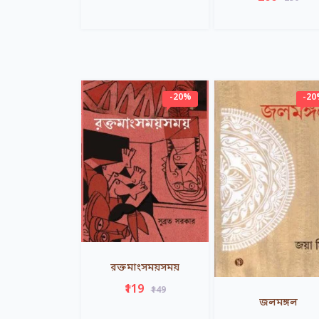
-20%
-2
রক্তমাংসময়সময়
₹119
₹149
জলমঙ্গল