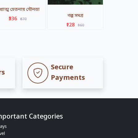
্যাত্ম চেতনায় যৌনতা
গল্প সমগ্র
₹536
₹670
₹128
₹160
Secure
rs
Payments
mportant Categories
ays
vel