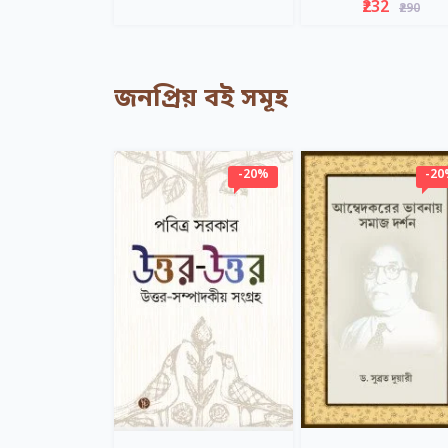
₹232
₹290
জনপ্রিয় বই সমূহ
-20%
-2