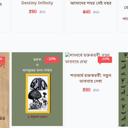
Destiny Infinity
আমাদের শহর সেই বছর
য়
জে
₹280
₹440
₹350
₹550
পা
0%
-20%
-20%
শতবর্ষে রক্তকরবী: নতুন
ভাবনায় দেখা
₹280
₹350