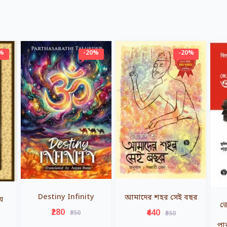
0%
-20%
-20%
Destiny Infinity
আমাদের শহর সেই বছর
য়
জে
₹280
₹440
₹350
₹550
পা