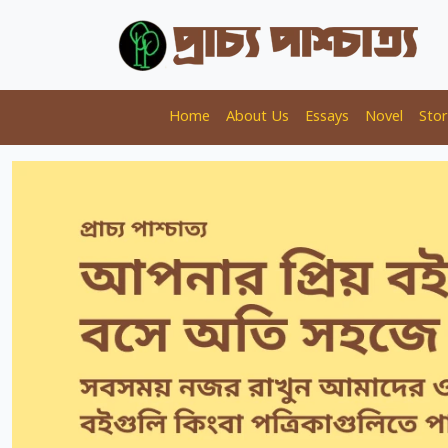
Home
About Us
Essays
Novel
Stor