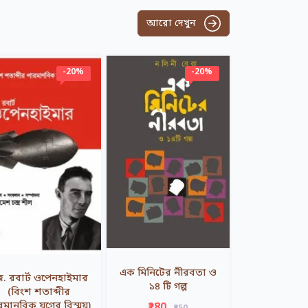
আরো দেখুন
-20%
-20%
এক মিনিটের নীরবতা ও
. রবার্ট ওপেনহাইমার
১৪ টি গল্প
(বিংশ শতাব্দীর
রমানবিক যুগের বিস্ময়)