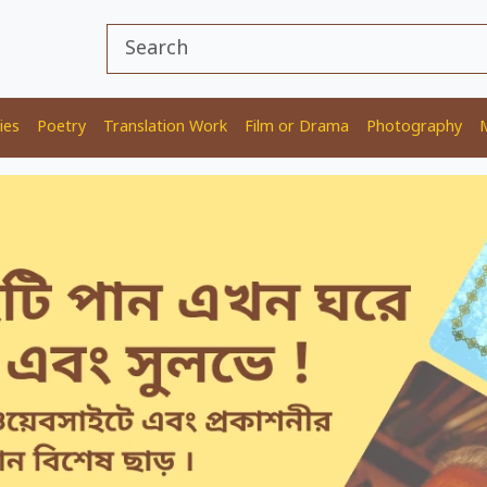
ies
Poetry
Translation Work
Film or Drama
Photography