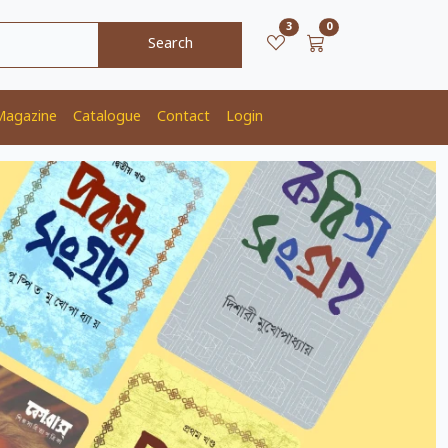
unread messages
Cart Item Count
3
0
Search
Magazine
Catalogue
Contact
Login