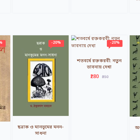
0%
-20%
-20%
শতবর্ষে রক্তকরবী: নতুন
ভাবনায় দেখা
₹280
₹350
ছত্রাক ও মানভূমের মনন-
অধ
সাধনা