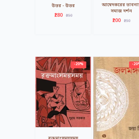
আম্বেদকরের ভাবনা
উত্তর - উত্তর
সমাজ দর্শন
₹280
₹350
₹200
₹250
-20%
-2
রক্তমাংসময়সময়