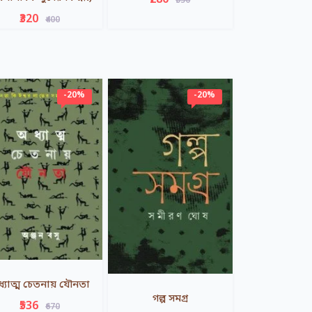
₹280
₹350
₹320
₹400
-20%
-20%
্যাত্ম চেতনায় যৌনতা
গল্প সমগ্র
₹536
₹670