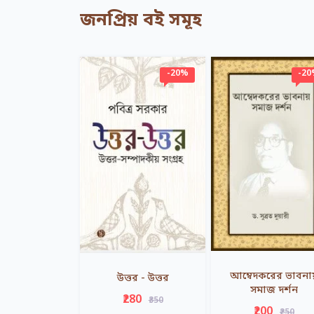
জনপ্রিয় বই সমূহ
-20%
-2
আম্বেদকরের ভাবনা
উত্তর - উত্তর
সমাজ দর্শন
₹280
₹350
₹200
₹250